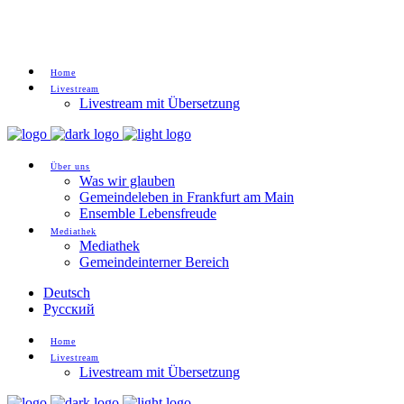
Spenden
Home
Livestream
Livestream mit Übersetzung
Über uns
Was wir glauben
Gemeindeleben in Frankfurt am Main
Ensemble Lebensfreude
Mediathek
Mediathek
Gemeindeinterner Bereich
Deutsch
Русский
Home
Livestream
Livestream mit Übersetzung