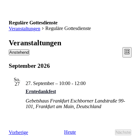
Reguläre Gottesdienste
Reguläre Gottesdienste
Veranstaltungen
Veranstaltungen
Ansic
Vera
Anstehend
Liste
Ansic
Datum
Navig
wählen.
Navi
September 2026
So.
27. September – 10:00
-
12:00
27
Erntedankfest
Gebetshaus Frankfurt
Eschborner Landstraße 99-
101, Frankfurt am Main, Deutschland
Veranstaltungen
Heute
Vorherige
Nächste
Veransta