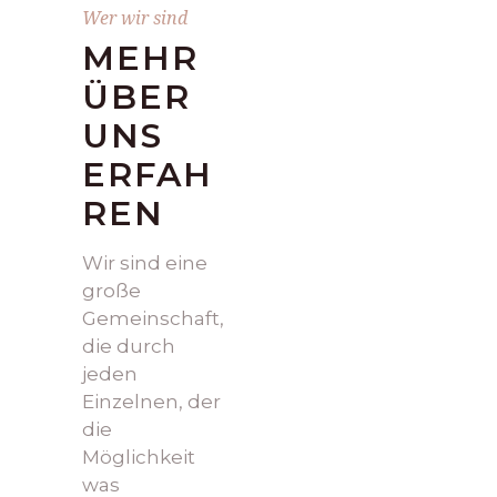
Wer wir sind
MEHR
ÜBER
UNS
ERFAH
REN
Wir sind eine
große
Gemeinschaft,
die durch
jeden
Einzelnen, der
die
Möglichkeit
was