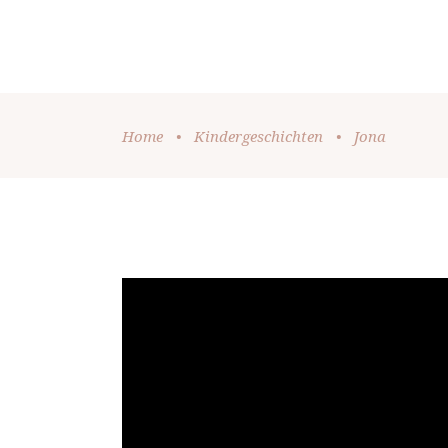
SPENDEN
HOME
LIVESTREAM
Home
•
Kindergeschichten
•
Jona