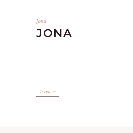
Jona
JONA
Previous