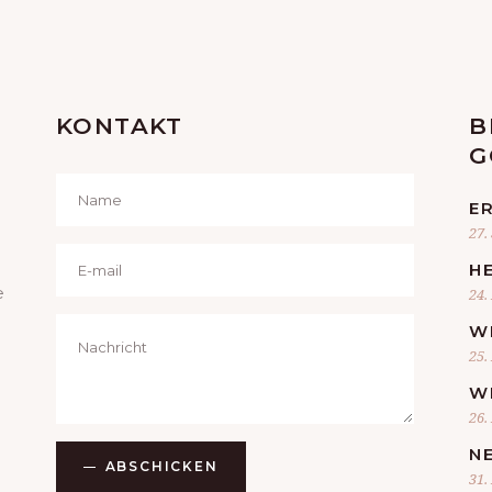
KONTAKT
B
G
E
27.
H
e
24.
W
25.
W
26.
N
ABSCHICKEN
31.