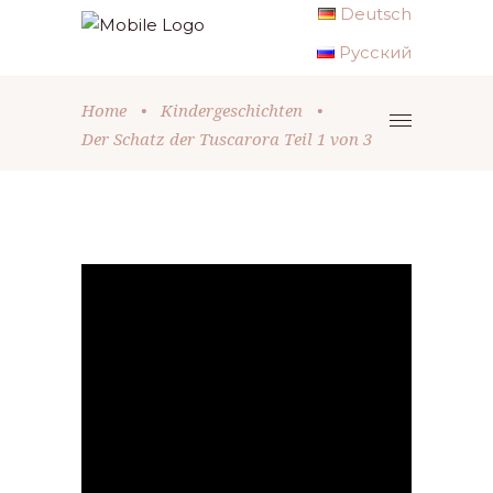
Deutsch
Русский
Home
•
Kindergeschichten
•
Der Schatz der Tuscarora Teil 1 von 3