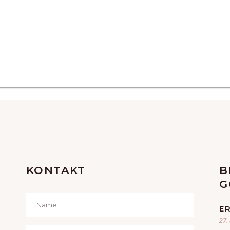
KONTAKT
B
G
E
27.