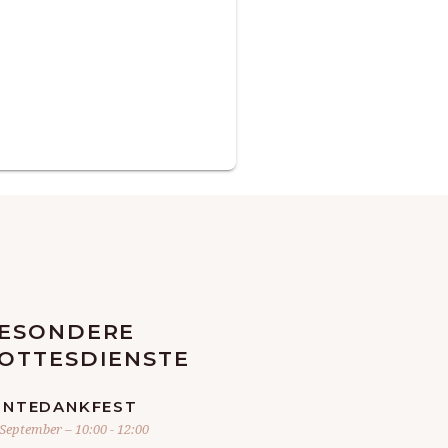
ESONDERE
OTTESDIENSTE
RNTEDANKFEST
 September – 10:00
-
12:00