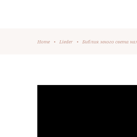
SPENDEN
HOME
LIVESTREAM
Home
•
Lieder
•
Библия много света н