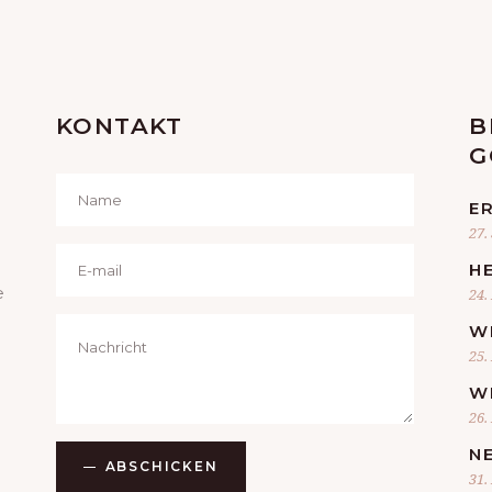
KONTAKT
B
G
E
27.
H
e
24.
W
25.
W
26.
N
ABSCHICKEN
31.